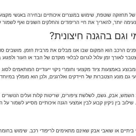
של תחזוקה שוטפת, שימוש במוצרים איכותיים ובחירה באנשי מקצוע 
נעימה יותר, להאריך את חיי הריפודים והחלקים השונים ואף לשמור
 וגם בהגנה חיצונית?
ם הרכב הוא המקום שבו אנו מבלים את מרבית הזמן. מושבים סופגים
בר לאורך זמן עלול לגרום לבלאי מוקדם של הבד או העור ולפגוע ב
מבוצע באמצעות ציוד מקצועי וחומרי ניקוי ייעודיים המותאמים לסוג ה
 גם מונע הצטברות של חיידקים ואלרגנים, ולכן הוא מומלץ במיוחד
ת השמש, אבק, גשם, לשלשת ציפורים, שריטות קלות ועלים הנושרים 
וב בין ניקיון קבוע לבין אמצעי הגנה איכותיים מסייע לשמור על ה
י ביתיים או שואבי אבק שאינם מתאימים לריפודי רכב. שימוש בחומ