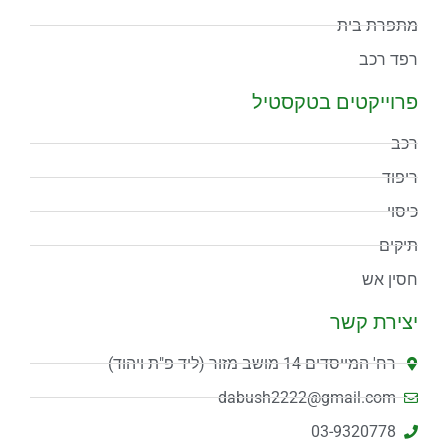
מתפרת בית
רפד רכב
פרוייקטים בטקסטיל
רכב
ריפוד
כיסוי
תיקים
חסין אש
יצירת קשר
רח' המייסדים 14 מושב מזור (ליד פ"ת ויהוד)
dabush2222@gmail.com
03-9320778