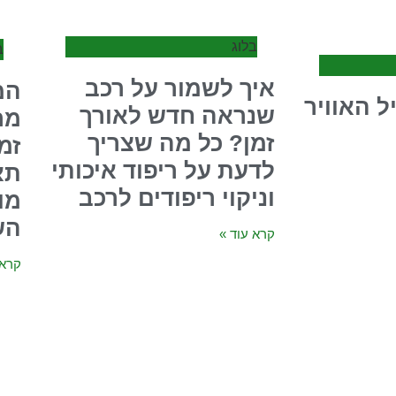
בלוג
ב
איך לשמור על רכב
המ
ל האוויר
שנראה חדש לאורך
מר
זמן? כל מה שצריך
זמ
לדעת על ריפוד איכותי
תא
וניקוי ריפודים לרכב
מו
הש
קרא עוד »
קרא 