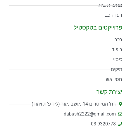
מתפרת בית
רפד רכב
פרוייקטים בטקסטיל
רכב
ריפוד
כיסוי
תיקים
חסין אש
יצירת קשר
רח' המייסדים 14 מושב מזור (ליד פ"ת ויהוד)
dabush2222@gmail.com
03-9320778